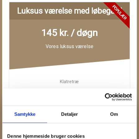
POPULÆR
Luksus værelse med løbegård
145 kr. / døgn
Vores luksus værelse
Klatretræ
Luksus foder
Samtykke
Detaljer
Om
Løbegård
Denne hjemmeside bruger cookies