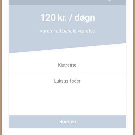
120 kr. / døgn
Vores helt basale værelse
Klatretræ
Luksus foder
Book nu