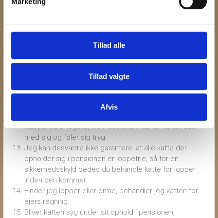
Marketing
bookingen til en anden måned.
Sommerferie booking (1/6 til 31/8) er bindende fra 1.
maj og der opkræves fuld betaling ved afbud.
I sommerferien uge 26 til 32 er det kun muligt at
Tillad alle
booke som minimus en uge (8 dage)
Uge 7 og uge 42 lejes ud på ugebasis.
Katten skal være vaccineret mod kattesyge og
Tillad valgte
katteinfluenza (attest skal fremvises).
Voksne hankatte skal være kastrerede.
Kattens ophold i Vestfyns Kattepension er for ejers
Afvis
regning og risiko. Medbring gerne kattens eget
tæppe, hule, legetøj mm. så katten har en kendt duft
med sig og føler sig tryg.
Jeg kan desværre ikke garantere, at alle katte der
opholder sig i pensionen er loppefrie, så for en
sikkerhedsskyld bedes du behandle katte for lopper
inden den kommer.
Finder jeg lopper eller orme, behandler jeg katten for
ejers regning.
Bliver katten syg under sit ophold i pensionen,