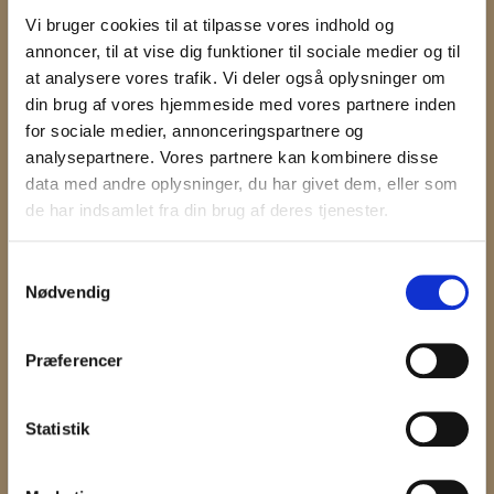
Book luksus værelse nu
Vi bruger cookies til at tilpasse vores indhold og
annoncer, til at vise dig funktioner til sociale medier og til
at analysere vores trafik. Vi deler også oplysninger om
Betingelser
din brug af vores hjemmeside med vores partnere inden
for sociale medier, annonceringspartnere og
Der afregnes pr påbegyndt dag, det vil sige
analysepartnere. Vores partnere kan kombinere disse
afleverings- og afhentningsdage er fulde betalings
data med andre oplysninger, du har givet dem, eller som
dage. Der afregnes for hele opholdet også selvom
de har indsamlet fra din brug af deres tjenester.
kat/katte tager hjem før tid.
Minimums betaling er 3 dage.
Samtykkevalg
Bemærk at vi har et gebyr på kr. 250,-for afbestilling af
Nødvendig
din reserveringer.
Hvis du afbestiller med mere end 14 dages varsel, vil
du få det resterende beløb tilbagebetalt.
Præferencer
Ved afbestilling med mindre end 14 dage refunderes
der ikke. Har man ikke betalt på forhånd, vil der blive
sendt en faktura på hele beløbet, dvs. betalingen er
Statistik
bindende.
Man kan ændre i booking op til 14 dage før ankomst.
Derefter er bookingen bindende. Man kan ikke flytte