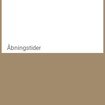
Åbningstider
Mandag - Søndag: 9 - 12 og 16 - 17
24/12 og 31/12 er lukket for ankomst og afrejse. Uge 7 og
uge 42 lejes ud på ugebasis. Ønsker du at se pensionen -
skal du lave en aftale med mig før du kommer.
Copyright © 2026
Vestfyns All Inclusive Kattepension