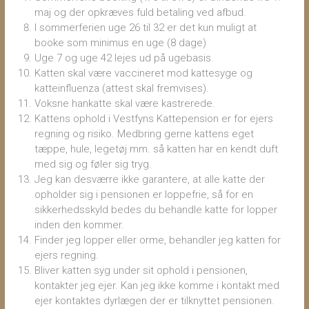
maj og der opkræves fuld betaling ved afbud.
I sommerferien uge 26 til 32 er det kun muligt at
booke som minimus en uge (8 dage)
Uge 7 og uge 42 lejes ud på ugebasis.
Katten skal være vaccineret mod kattesyge og
katteinfluenza (attest skal fremvises).
Voksne hankatte skal være kastrerede.
Kattens ophold i Vestfyns Kattepension er for ejers
regning og risiko. Medbring gerne kattens eget
tæppe, hule, legetøj mm. så katten har en kendt duft
med sig og føler sig tryg.
Jeg kan desværre ikke garantere, at alle katte der
opholder sig i pensionen er loppefrie, så for en
sikkerhedsskyld bedes du behandle katte for lopper
inden den kommer.
Finder jeg lopper eller orme, behandler jeg katten for
ejers regning.
Bliver katten syg under sit ophold i pensionen,
kontakter jeg ejer. Kan jeg ikke komme i kontakt med
ejer kontaktes dyrlægen der er tilknyttet pensionen.