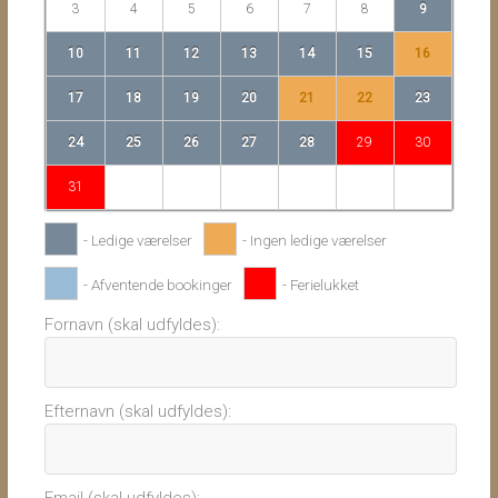
3
4
5
6
7
8
9
10
11
12
13
14
15
16
17
18
19
20
21
22
23
24
25
26
27
28
29
30
31
- Ledige værelser
- Ingen ledige værelser
- Afventende bookinger
- Ferielukket
Fornavn (skal udfyldes):
Efternavn (skal udfyldes):
Email (skal udfyldes):