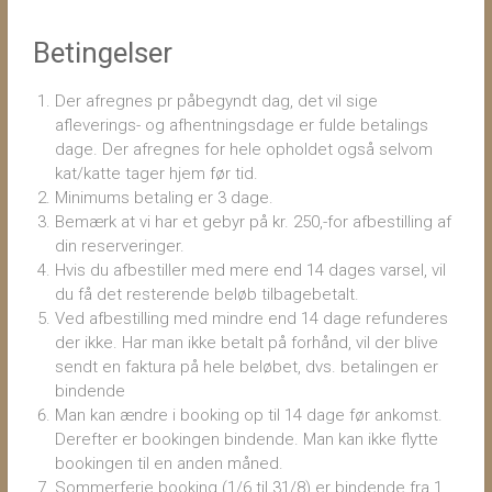
Betingelser
Der afregnes pr påbegyndt dag, det vil sige
afleverings- og afhentningsdage er fulde betalings
dage. Der afregnes for hele opholdet også selvom
kat/katte tager hjem før tid.
Minimums betaling er 3 dage.
Bemærk at vi har et gebyr på kr. 250,-for afbestilling af
din reserveringer.
Hvis du afbestiller med mere end 14 dages varsel, vil
du få det resterende beløb tilbagebetalt.
Ved afbestilling med mindre end 14 dage refunderes
der ikke. Har man ikke betalt på forhånd, vil der blive
sendt en faktura på hele beløbet, dvs. betalingen er
bindende
Man kan ændre i booking op til 14 dage før ankomst.
Derefter er bookingen bindende.
Man kan ikke flytte
bookingen til en anden måned.
Sommerferie booking (1/6 til 31/8) er bindende fra 1.