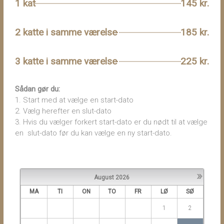
1 kat
145 kr.
2 katte i samme værelse
185 kr.
3 katte i samme værelse
225 kr.
Sådan gør du:
1. Start med at vælge en start-dato
2. Vælg herefter en slut-dato
3. Hvis du vælger forkert start-dato er du nødt til at vælge
en slut-dato før du kan vælge en ny start-dato.
»
August
2026
MA
TI
ON
TO
FR
LØ
SØ
1
2