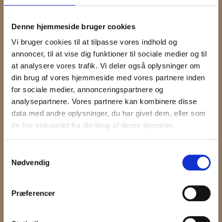
Min kat/katte er vaccineret (Din kat/katte skal være
vaccineret for at kunne blive passet. Du skal have
Denne hjemmeside bruger cookies
vaccinationspapir med)
Vi bruger cookies til at tilpasse vores indhold og
Ja
Nej
annoncer, til at vise dig funktioner til sociale medier og til
Ja min han-kat/katte er kastreret. (vi tager ikke imod
at analysere vores trafik. Vi deler også oplysninger om
kønsmodne han-katte der ikke er kastreret)
din brug af vores hjemmeside med vores partnere inden
for sociale medier, annonceringspartnere og
Ikke hankat
Ja
Nej
analysepartnere. Vores partnere kan kombinere disse
Antal katte:
data med andre oplysninger, du har givet dem, eller som
de har indsamlet fra din brug af deres tjenester.
Afleveringsklokkeslæt (skal udfyldes):
Samtykkevalg
Nødvendig
Afhentningsklokkeslæt (skal udfyldes):
Præferencer